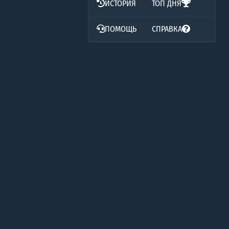
ИСТОРИЯ
ТОП ДНЯ
ПОМОЩЬ
СПРАВКА