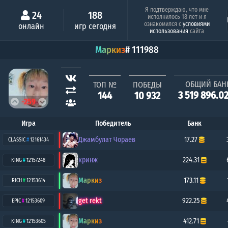
Минимальный шанс
Серия побе
Я подтверждаю, что мне
24
188
исполнилось 18 лет и я
Люся
7ᵀᴴ
ознакомился с
условиями
онлайн
игр сегодня
0.28%
1
использования
сайта
Маркиз
# 111988
ОБЩИЙ БАН
ТОП №
ПОБЕДЫ
3 519 896.0
144
10 932
-259
Игра
Победитель
Банк
Джамбулат Чораев
17.27
CLASSIC
#
12161434
кринж
224.31
KING
#
12157248
Маркиз
173.11
RICH
#
12153614
get rekt
922.25
EPIC
#
12153609
Маркиз
412.71
KING
#
12153605