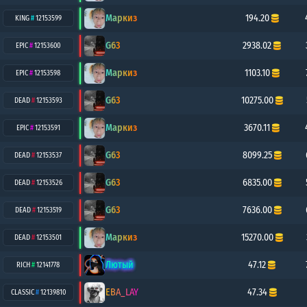
Маркиз
194.20
KING
#
12153599
G63
2938.02
EPIC
#
12153600
Маркиз
1103.10
EPIC
#
12153598
G63
10275.00
DEAD
#
12153593
Маркиз
3670.11
EPIC
#
12153591
G63
8099.25
DEAD
#
12153537
G63
6835.00
DEAD
#
12153526
G63
7636.00
DEAD
#
12153519
Маркиз
15270.00
DEAD
#
12153501
Лютый
47.12
RICH
#
12141778
EBA_LAY
47.34
CLASSIC
#
12139810