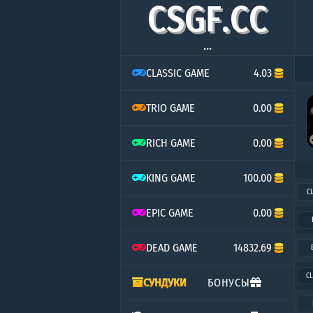
C
S
G
F
.
C
C
...
CLASSIC GAME
4.03
TRIO GAME
0.00
RICH GAME
0.00
KING GAME
100.00
C
EPIC GAME
0.00
DEAD GAME
14832.69
CL
СУНДУКИ
БОНУСЫ