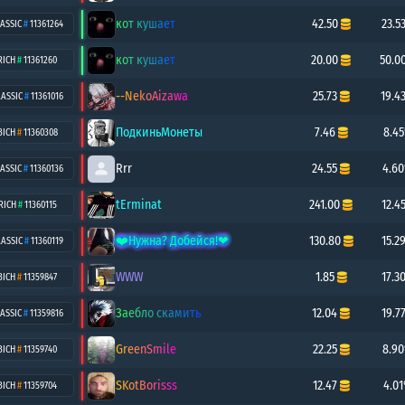
кот кушает
42.50
23.5
ASSIC
#
11361264
кот кушает
20.00
50.0
RICH
#
11361260
--NekoAizawa
25.73
19.4
LASSIC
#
11361016
ПодкиньМонеты
7.46
8.4
BICH
#
11360308
Rrr
24.55
4.6
ASSIC
#
11360136
tErminat
241.00
12.4
RICH
#
11360115
❤️Нужна? Добейся!❤
130.80
15.2
LASSIC
#
11360119
WWW
1.85
17.3
BICH
#
11359847
Заебло скамить
12.04
19.7
ASSIC
#
11359816
GreenSmile
22.25
8.9
BICH
#
11359740
SKotBorisss
12.47
4.0
BICH
#
11359704