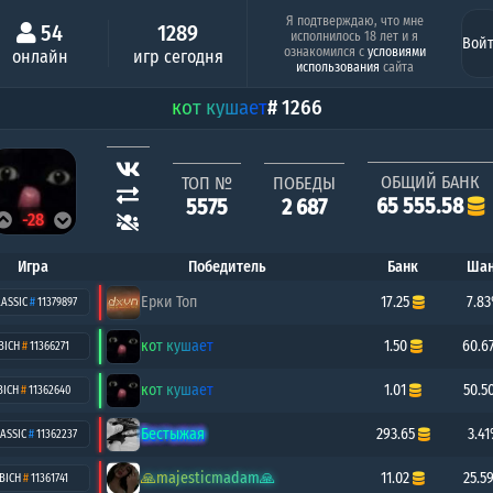
Минимальный шанс
Серия побед под
Я подтверждаю, что мне
54
1289
исполнилось 18 лет и я
Вой
Темиргерей
-1кк
ознакомился с
условиями
онлайн
игр сегодня
6.67%
8 поб
использования
сайта
кот кушает
# 1266
ОБЩИЙ БАНК
ТОП №
ПОБЕДЫ
65 555.58
5575
2 687
-28
Игра
Победитель
Банк
Шан
Ерки Топ
17.25
7.8
LASSIC
#
11379897
кот кушает
1.50
60.6
BICH
#
11366271
кот кушает
1.01
50.5
BICH
#
11362640
Бестыжая
293.65
3.4
ASSIC
#
11362237
🙏majesticmadam🙏
11.02
25.5
BICH
#
11361741