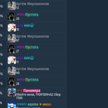
Артём Мирошников
3%
13
Пycтoтa
PYSTO
0%
26
ёёё🥱
3%
AQUA
10
5%
Артём Мирошников
87
0%
Пycтoтa
PYSTO
27
5%
ёёё🥱
AQUA
11
9%
Артём Мирошников
90
0%
Пycтoтa
PYSTO
7%
28
Панамера
PEPE
0%
Убейте меня, 79091509462 Сбер
7500
1%
aqumа ♥️ мико
FEMBOY