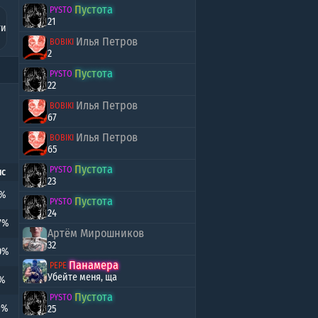
ряд
Пycтoтa
PYSTO
21
ти
Илья Петров
ед
BOBIKI
2
Пycтoтa
PYSTO
22
Илья Петров
BOBIKI
67
Илья Петров
BOBIKI
65
Пycтoтa
PYSTO
с
23
3%
Пycтoтa
PYSTO
24
7%
Артём Мирошников
32
0%
Панамера
PEPE
Убейте меня, ща
1%
Пycтoтa
PYSTO
9%
25