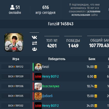
Минимальный шанс
Серия побе
Я подтверждаю, что мне
51
616
исполнилось 18 лет и я
Люся
TGK
ознакомился с
условиями
онлайн
игр сегодня
0.63%
1
использования
сайта
Fanzi
# 145843
ОБЩИЙ БА
ТОП №
ПОБЕДЫ
107 770.4
4201
1 449
-66
Игра
Победитель
Банк
Fanzi
14.00
3
BICH
#
7891312
Henry BOT-2
6.00
6
BICH
#
7891309
Всеслилуже
10.74
1
BICH
#
7891306
Добоеб
15.00
2
BICH
#
7891305
Henry BOT-2
34.05
1
BICH
#
7891302