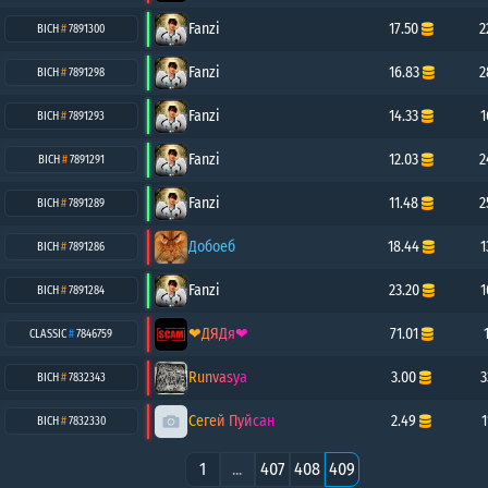
Fanzi
17.50
2
BICH
#
7891300
Fanzi
16.83
2
BICH
#
7891298
Fanzi
14.33
1
BICH
#
7891293
Fanzi
12.03
2
BICH
#
7891291
Fanzi
11.48
2
BICH
#
7891289
Добоеб
18.44
1
BICH
#
7891286
Fanzi
23.20
1
BICH
#
7891284
❤ДЯДя❤
71.01
CLASSIC
#
7846759
Runvasya
3.00
3
BICH
#
7832343
Сегей Пуйсан
2.49
1
BICH
#
7832330
1
...
407
408
409