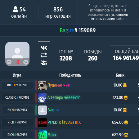
Минимальный шанс
Серия побе
Я подтверждаю, что мне
54
856
исполнилось 18 лет и я
DRAG
ознакомился с
условиями
онлайн
игр сегодня
0.66%
21
использования
сайта
Bagira
# 159089
ОБЩИЙ БА
ТОП №
ПОБЕДЫ
164 961.4
3208
260
-2
Игра
Победитель
Банк
Лудаманчик
10.00
BICH
#
9809200
А теперь чёёёё???
123.00
CLASSIC
#
9809192
Bagira
10.00
BICH
#
9809163
PaN:DiK lav ASTRIX
654.00
RICH
#
9809141
Макс
682.90
RICH
#
9809139