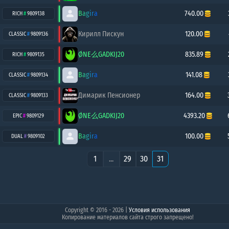
Bagira
740.00
RICH
#
9809138
Кирилл Пискун
120.00
CLASSIC
#
9809136
ØNE么GADKIJ20
835.89
RICH
#
9809135
Bagira
141.08
CLASSIC
#
9809134
Димарик Пенсионер
164.00
CLASSIC
#
9809133
ØNE么GADKIJ20
4393.20
EPIC
#
9809129
Bagira
100.00
DUAL
#
9809102
1
...
29
30
31
Copyright © 2016 - 2026
|
Условия использования
Копирование материалов сайта строго запрещено!