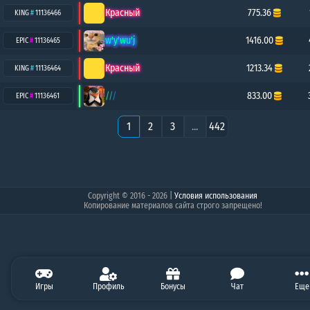
Красный
775.36
KING
#
11136466
w'y'wu'j
1416.00
EPIC
#
11136465
Красный
1213.34
KING
#
11136464
///
833.00
EPIC
#
11136461
1
2
3
...
442
Copyright © 2016 - 2026
|
Условия использования
Копирование материалов сайта строго запрещено!
5.69
Игры
0.00
Профиль
0.00
0.00
Бонусы
250.61
Чат
0.00
Балан
Еще