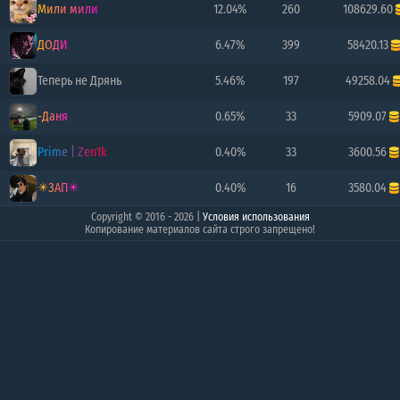
Мили мили
12.04%
260
108629.60
ДОДИ
6.47%
399
58420.13
Теперь не Дрянь
5.46%
197
49258.04
-Даня
0.65%
33
5909.07
Prime | Zen1k
0.40%
33
3600.56
✴️ЗАП✴️
0.40%
16
3580.04
Copyright © 2016 - 2026
|
Условия использования
Копирование материалов сайта строго запрещено!