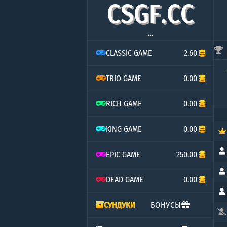
C
S
G
F
.
C
C
...
CLASSIC GAME
2.60
TRIO GAME
0.00
RICH GAME
0.00
KING GAME
0.00
EPIC GAME
250.00
DEAD GAME
0.00
СУНДУКИ
БОНУСЫ