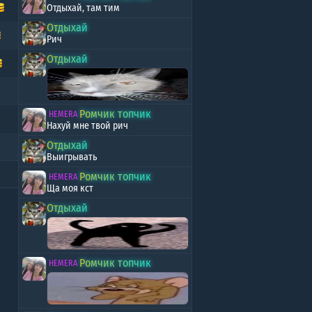
Отдыхай, там тим
Отдыхай
Рич
Отдыхай
Ромчик топчик
HEMERA
Нахуй мне твой рич
Отдыхай
Выигрывать
Ромчик топчик
HEMERA
Ща моя кст
Отдыхай
Ромчик топчик
HEMERA