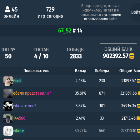
Минимальный шанс
Серия побед под
Я подтверждаю, что мне
45
729
исполнилось 18 лет и я
Вой
DRAG
Top4i
ознакомился с
условиями
онлайн
игр сегодня
0.66%
21 поб
использования
сайта
67_52
# 14
ОБЩИЙ БАНК
ТОП №
СОСТАВ
ПОБЕДЫ
902392.57
50
4 / 10
2833
Пользователь
Вклад
Победы
Общий Бан
Gost
2.43%
230
21897.57
ебало представили?
35.61%
871
321359.66
who are you?
3.87%
101
34914.34
144566
2.41%
33
21713.46
where
30.27%
660
273110.10