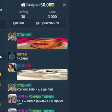
ряд
Я ушёл в закат
FEMBOY
30.00
Раздача:
ти
k
Побед
Банк
еда
30
3 000
Ромчик топчик
00:00
8 участников
HEMERA
Мб весь яд из тебя выйдет
Отдыхай
нигер
к
пидары
Kristinka
Отдыхай
Ромчик топчик, еще лей
Ромчик топчик
HEMERA
нигер, твоих родаков тут вроде
нет
Ромчик топчик
HEMERA