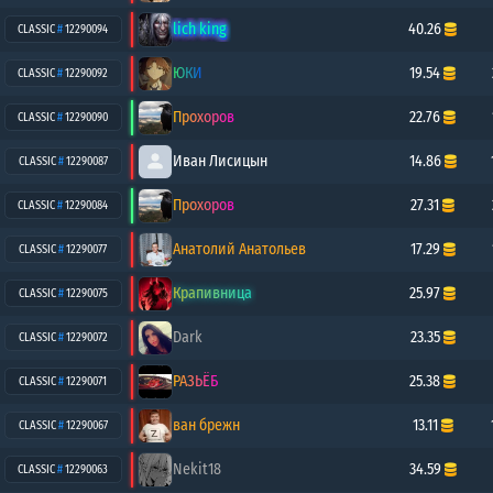
lich king
40.26
CLASSIC
#
12290094
ЮКИ
19.54
CLASSIC
#
12290092
Прохоров
22.76
CLASSIC
#
12290090
Иван Лисицын
14.86
CLASSIC
#
12290087
Прохоров
27.31
CLASSIC
#
12290084
Анатолий Анатольев
17.29
CLASSIC
#
12290077
Крапивница
25.97
CLASSIC
#
12290075
Dark
23.35
CLASSIC
#
12290072
РАЗЬЁБ
25.38
CLASSIC
#
12290071
ван брежн
13.11
CLASSIC
#
12290067
Nekit18
34.59
CLASSIC
#
12290063