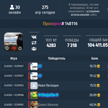
Минимальный шанс
Серия побе
Я подтверждаю, что мне
30
275
исполнилось 18 лет и я
Анатолий Анатольев
ознакомился с
условиями
онлайн
игр сегодня
3.35%
21
использования
сайта
Прохоров
# 148116
ОБЩИЙ БА
ТОП №
ПОБЕДЫ
104 411.0
4283
7 318
-72
Игра
Победитель
Банк
///
10.70
CLASSIC
#
12290147
///
19.42
CLASSIC
#
12290137
Иван Лисицын
15.53
CLASSIC
#
12290125
🥂ЁбиДоЁби🥂
20.09
CLASSIC
#
12290106
Данил Иванов
48.54
CLASSIC
#
12290101