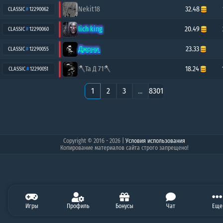
Nekit18
32.48
CLASSIC
#
12290062
lich king
20.49
CLASSIC
#
12290060
Д̳ж̳о̳н̳и̳
23.33
CLASSIC
#
12290055
🪓Та Д 71🪓
18.24
CLASSIC
#
12290051
1
2
3
...
8301
Copyright © 2016 - 2026
|
Условия использования
Копирование материалов сайта строго запрещено!
5.00
Игры
5.00
Профиль
28.07
54.47
Бонусы
250.00
Чат
2500.00
Балан
Еще