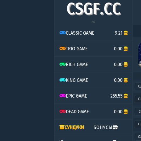
C
S
G
F
.
C
C
...
CLASSIC GAME
9.21
TRIO GAME
0.00
RICH GAME
0.00
KING GAME
0.00
C
EPIC GAME
255.55
C
DEAD GAME
0.00
C
C
СУНДУКИ
БОНУСЫ
C