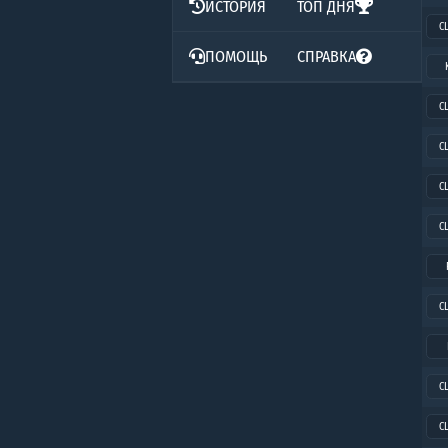
ИСТОРИЯ
ТОП ДНЯ
C
ПОМОЩЬ
СПРАВКА
C
C
C
C
C
C
C