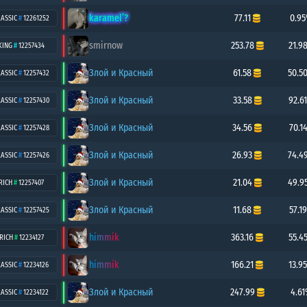
karamel’?
77.11
0.9
LASSIC
#
12261252
smirnow
253.78
21.9
KING
#
12257434
Злой и Красный
61.58
50.5
LASSIC
#
12257432
Злой и Красный
33.58
92.6
LASSIC
#
12257430
Злой и Красный
34.56
70.1
LASSIC
#
12257428
Злой и Красный
26.93
74.4
LASSIC
#
12257426
Злой и Красный
21.04
49.9
RICH
#
12257407
Злой и Красный
11.68
57.1
LASSIC
#
12257425
himmik
363.16
55.4
RICH
#
12234127
himmik
166.21
13.9
LASSIC
#
12234126
Злой и Красный
247.99
4.6
LASSIC
#
12234122