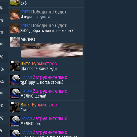
сяб
5%
Победы не будет
CYETA
И куда все ушли
8%
Победы не будет
CYETA
3500 добрать никто не хочет?
0%
МЕЛИО
1%
4%
Витя Бурмистров
Ща после Кинга жди
9%
Zатруднительно
HAHAAI
5%
tg:flippy15, когда стрим(
Zатруднительно
HAHAAI
9%
МЕЛИО, делай
Витя Бурмистров
5%
Ставь
5%
Zатруднительно
HAHAAI
МЕЛИО, ого
1%
Zатруднительно
HAHAAI