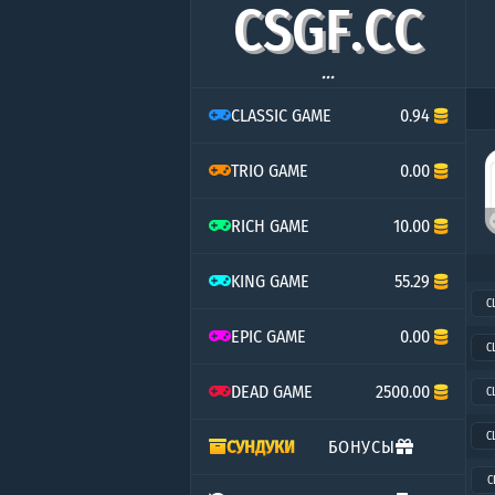
C
S
G
F
.
C
C
...
CLASSIC GAME
0.94
TRIO GAME
0.00
RICH GAME
10.00
KING GAME
55.29
C
EPIC GAME
0.00
C
DEAD GAME
2500.00
C
C
СУНДУКИ
БОНУСЫ
C