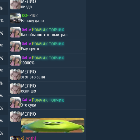
МЕЛИО
пизда
7%
-1кк
KK1-
6%
Началу дало
Ромчик топчик
GALLA
9%
Как обычно этот выиграл
Ромчик топчик
GALLA
2%
Ему крутят
Ромчик топчик
4%
GALLA
10000%
8%
МЕЛИО
этот это саня
4%
МЕЛИО
если шо
1%
Ромчик топчик
GALLA
Это сука
7%
МЕЛИО
2%
4%
silenthl