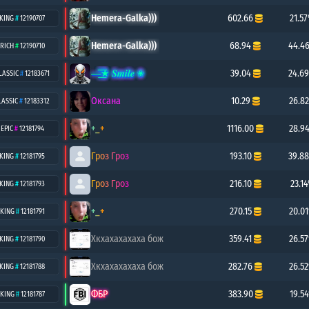
Hemera-Galka)))
602.66
21.5
KING
#
12190707
Hemera-Galka)))
68.94
44.4
RICH
#
12190710
—͟͞͞★ 𝑺𝒎𝒊𝒍𝒆 ✬
39.04
24.6
LASSIC
#
12183671
Оксана
10.29
26.8
LASSIC
#
12183312
+_+
1116.00
28.9
EPIC
#
12181794
Гроз Гроз
193.10
39.8
KING
#
12181795
Гроз Гроз
216.10
23.1
KING
#
12181793
+_+
270.15
20.0
KING
#
12181791
Хкхахахахаха бож
359.41
26.5
KING
#
12181790
Хкхахахахаха бож
282.76
26.5
KING
#
12181788
ФБР
383.90
19.5
KING
#
12181787