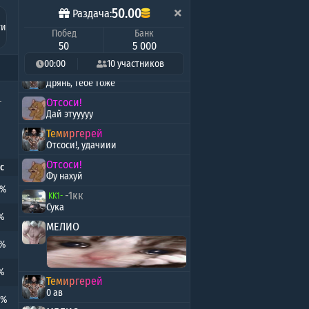
ряд
-1кк
KK1-
50.00
Раздача:
Отсоси!, твоя должна быть
ти
Побед
Банк
МЕЛИО
бед
50
5 000
Отсоси!, надеюсь ты вин
00:00
10 участников
Темиргерей
Дрянь, тебе тоже
Отсоси!
Дай этууууу
Темиргерей
Отсоси!, удачиии
Отсоси!
с
Фу нахуй
5%
-1кк
KK1-
Сука
%
МЕЛИО
6%
%
Темиргерей
0 ав
9%