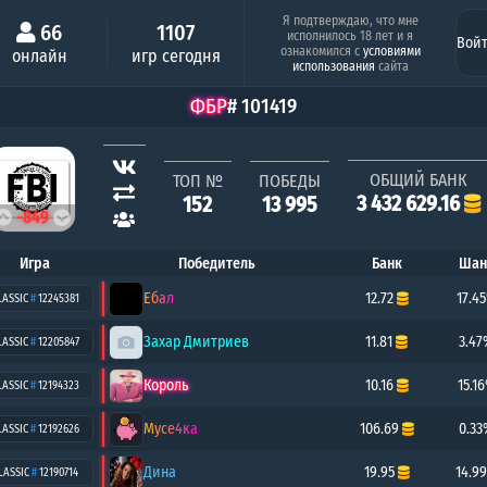
Минимальный шанс
Серия побед под
Я подтверждаю, что мне
66
1107
исполнилось 18 лет и я
Вой
Люся
-1кк
ознакомился с
условиями
онлайн
игр сегодня
0.28%
18 по
использования
сайта
ФБР
# 101419
ОБЩИЙ БАНК
ТОП №
ПОБЕДЫ
3 432 629.16
152
13 995
-849
Игра
Победитель
Банк
Шан
Ебал
12.72
17.4
LASSIC
#
12245381
Захар Дмитриев
11.81
3.47
LASSIC
#
12205847
Король
10.16
15.1
LASSIC
#
12194323
Мусе4ка
106.69
0.33
LASSIC
#
12192626
Дина
19.95
14.9
LASSIC
#
12190714