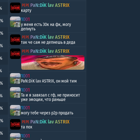
PaN:DiK lav ASTRIX
PEPE
%
карту
1001
6%
у меня есть 30к на фк, могу
депнуть
1%
PaN:DiK lav ASTRIX
PEPE
так че сам не депнешь в деда
0%
PaN:DiK lav ASTRIX
PEPE
8%
%
1001
PaN:DiK lav ASTRIX, он мой тим
0%
1001
Та и я завязал с гф, не приносит
5%
уже эмоции, что раньше
1001
6%
могу тебе через р2р продать
2%
PaN:DiK lav ASTRIX
PEPE
та пох
5%
1001