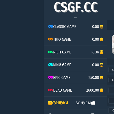
C
S
G
F
.
C
C
...
CLASSIC GAME
0.00
TRIO GAME
0.00
RICH GAME
18.36
KING GAME
0.00
C
EPIC GAME
250.00
C
DEAD GAME
2600.00
СУНДУКИ
БОНУСЫ
C