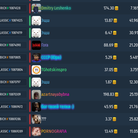
Dmitry Leshenko
174.30
7.16
RICH
#
10874128
Эщш
13.87
41.9
LASSIC
#
10874125
Эщш
6.47
30.9
LASSIC
#
10874119
Гога
88.69
21.2
RICH
#
10874090
СССР (Юра)
5.29
5.4
BICH
#
10870805
TGhotskinspro
37.05
3.75
LASSIC
#
10870804
Эщш
1.87
12.3
BICH
#
10870797
azartnayabybna
198.83
25.1
RICH
#
10870309
бог твоей телки :)
45.95
21.7
LASSIC
#
10869672
???
3.37
25.8
BICH
#
10869286
PORNOGRAFIA
13.49
11.0
LASSIC
#
10869289