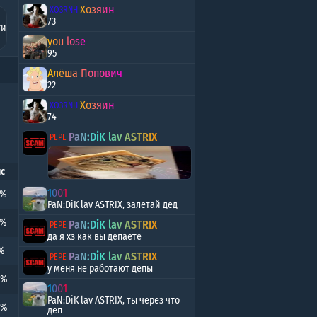
ряд
Хозяин
XO3RNH
73
ти
you lose
бед
95
Алёша Попович
22
Хозяин
XO3RNH
74
PaN:DiK lav ASTRIX
PEPE
с
1001
5%
PaN:DiK lav ASTRIX, залетай дед
1%
PaN:DiK lav ASTRIX
PEPE
да я хз как вы депаете
%
PaN:DiK lav ASTRIX
PEPE
у меня не работают депы
1%
1001
PaN:DiK lav ASTRIX, ты через что
5%
деп