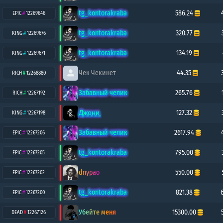
tg_kontorakraba
586.24
EPIC
#
12269646
tg_kontorakraba
320.77
KING
#
12269676
tg_kontorakraba
134.19
KING
#
12269671
Чек Чекинет
44.35
RICH
#
12268880
Забавный челик
265.76
RICH
#
12267192
Д̳ж̳о̳н̳и̳
127.32
KING
#
12267198
Забавный челик
2617.94
EPIC
#
12267206
tg_kontorakraba
795.00
EPIC
#
12267205
dnypao
550.00
EPIC
#
12267202
tg_kontorakraba
821.38
EPIC
#
12267200
Убейте меня
15300.00
DEAD
#
12267126