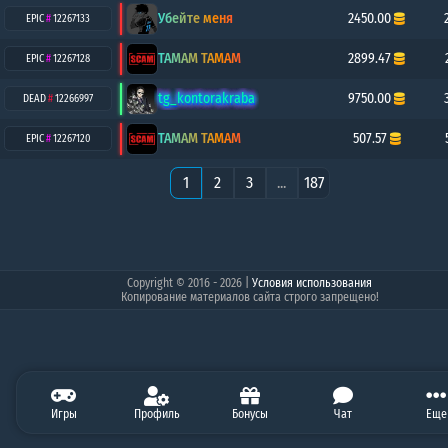
Убейте меня
2450.00
EPIC
#
12267133
TAMAM TAMAM
2899.47
EPIC
#
12267128
tg_kontorakraba
9750.00
DEAD
#
12266997
TAMAM TAMAM
507.57
EPIC
#
12267120
1
2
3
...
187
Copyright © 2016 - 2026
|
Условия использования
Копирование материалов сайта строго запрещено!
0.00
Игры
0.00
Профиль
20.00
0.00
Бонусы
0.00
Чат
2500.00
Балан
Еще