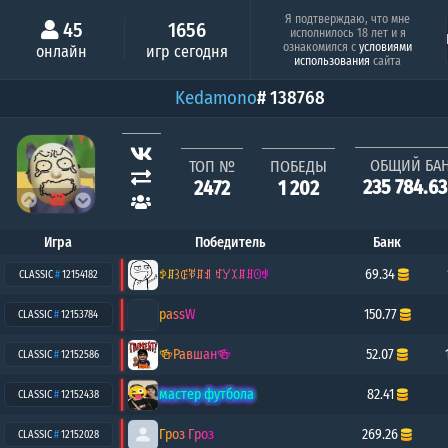
Минимальный шанс
Серия побе
Я подтверждаю, что мне
45
1656
исполнилось 18 лет и я
Отсоси!
k
ознакомился с
условиями
онлайн
игр сегодня
3.76%
7
использования
сайта
Kedamono
# 138768
ОБЩИЙ БА
ТОП №
ПОБЕДЫ
235 784.6
2472
1 202
-22
Игра
Победитель
Банк
ꉣꁲ꒱ꂅꃥꁲꀊ ꃏꌦꉧꁲꍬꏿꃃ
69.34
CLASSIC
#
12154182
passW
150.77
CLASSIC
#
12153784
🍻Равшан🍻
52.07
CLASSIC
#
12152586
мастер футбола
82.41
CLASSIC
#
12152438
Гроз Гроз
269.26
CLASSIC
#
12152028