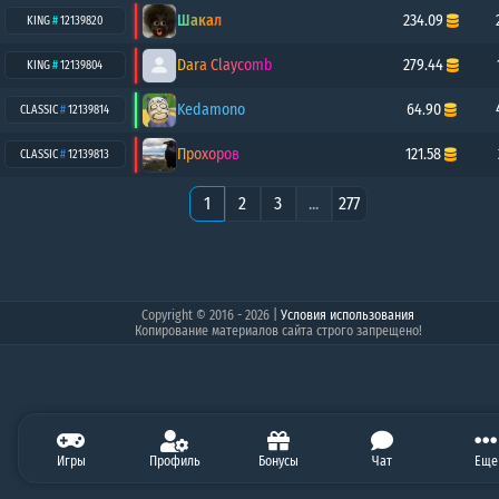
Шакал
234.09
KING
#
12139820
Dara Claycomb
279.44
KING
#
12139804
Kedamono
64.90
CLASSIC
#
12139814
Прохоров
121.58
CLASSIC
#
12139813
1
2
3
...
277
Copyright © 2016 - 2026
|
Условия использования
Копирование материалов сайта строго запрещено!
1.45
Игры
10.08
Профиль
10.00
60.00
Бонусы
0.00
Чат
0.00
Балан
Еще