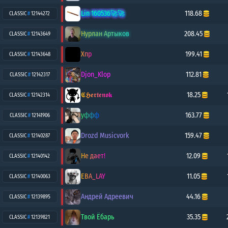
Lin 160536🚀🚀
118.68
CLASSIC
#
12144272
Нурлан Артыков
208.45
CLASSIC
#
12143649
Хпр
199.41
CLASSIC
#
12143648
Djon_Klop
112.81
CLASSIC
#
12142317
𝕮𝕳𝖊𝖗𝖙𝖊𝖓𝖔𝖐
18.25
CLASSIC
#
12142314
уффф
163.77
CLASSIC
#
12141906
Drozd Musicvork
159.47
CLASSIC
#
12140287
Не дает!
12.09
CLASSIC
#
12140142
EBA_LAY
11.05
CLASSIC
#
12140063
Андрей Адреевич
44.16
CLASSIC
#
12139895
Твой Ёбарь
35.35
CLASSIC
#
12139821