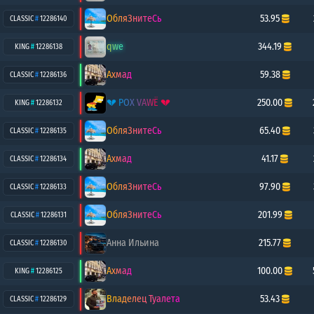
ОбляЗнитеСь
53.95
CLASSIC
#
12286140
qwe
344.19
KING
#
12286138
Ахмад
59.38
CLASSIC
#
12286136
💔 POX VAWË 💔
250.00
KING
#
12286132
ОбляЗнитеСь
65.40
CLASSIC
#
12286135
Ахмад
41.17
CLASSIC
#
12286134
ОбляЗнитеСь
97.90
CLASSIC
#
12286133
ОбляЗнитеСь
201.99
CLASSIC
#
12286131
Анна Ильина
215.77
CLASSIC
#
12286130
Ахмад
100.00
KING
#
12286125
Владелец Туалета
53.43
CLASSIC
#
12286129