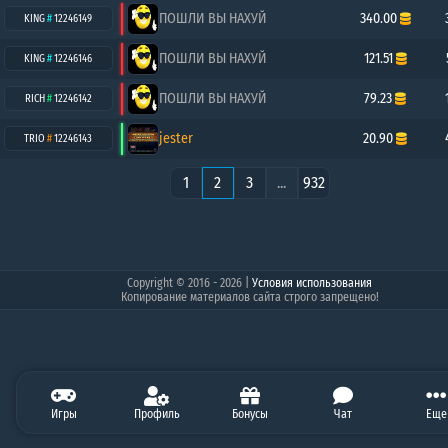
ПОШЛИ ВЫ НАХУЙ
340.00
KING
#
12246149
ПОШЛИ ВЫ НАХУЙ
121.51
KING
#
12246146
ПОШЛИ ВЫ НАХУЙ
79.23
RICH
#
12246142
jester
20.90
TRIO
#
12246143
1
2
3
...
932
Copyright © 2016 - 2026
|
Условия использования
Копирование материалов сайта строго запрещено!
0.00
Игры
0.00
Профиль
0.00
50.98
Бонусы
276.66
Чат
0.00
Балан
Еще