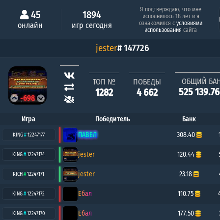
Минимальный шанс
Серия побе
Я подтверждаю, что мне
45
1894
исполнилось 18 лет и я
Анатолий Анатольев
k
ознакомился с
условиями
онлайн
игр сегодня
3.35%
1
использования
сайта
jester
# 147726
ОБЩИЙ БА
ТОП №
ПОБЕДЫ
525 139.7
1282
4 662
-698
Игра
Победитель
Банк
ПАВЕЛ
308.40
KING
#
12247177
jester
120.44
KING
#
12247174
jester
23.18
RICH
#
12247171
Ебал
110.75
KING
#
12247172
Ебал
177.50
KING
#
12247170