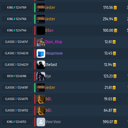
jester
170.56
KING
#
12247169
jester
254.94
KING
#
12247166
Ебал
100.00
KING
#
12247146
Djon_Klop
12.61
CLASSIC
#
12246747
Нищепанк
13.45
CLASSIC
#
12246230
the1ast
12.94
CLASSIC
#
12246229
Кук
123.23
RICH
#
12246186
jester
21.61
CLASSIC
#
12246187
SØL
19.03
CLASSIC
#
12246175
SØL
64.87
CLASSIC
#
12246152
Vvvv Vvvv
590.07
KING
#
12246153