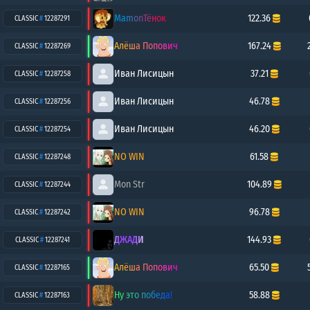
MamonTëнок
122.36
CLASSIC
#
12287291
Алёша Попович
167.24
CLASSIC
#
12287269
Иван Лисицын
37.21
CLASSIC
#
12287258
Иван Лисицын
46.78
CLASSIC
#
12287256
Иван Лисицын
46.20
CLASSIC
#
12287254
NO WIN
61.58
CLASSIC
#
12287248
Mon Str
104.89
CLASSIC
#
12287244
NO WIN
96.78
CLASSIC
#
12287242
ДЖАДИ
144.93
CLASSIC
#
12287241
Алёша Попович
65.50
CLASSIC
#
12287165
Ну это победа!
58.88
CLASSIC
#
12287163