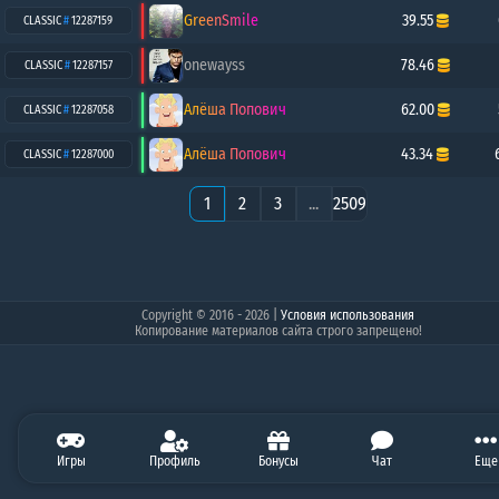
GreenSmile
39.55
CLASSIC
#
12287159
onewayss
78.46
CLASSIC
#
12287157
Алёша Попович
62.00
CLASSIC
#
12287058
Алёша Попович
43.34
CLASSIC
#
12287000
1
2
3
...
2509
Copyright © 2016 - 2026
|
Условия использования
Копирование материалов сайта строго запрещено!
3.51
Игры
0.00
Профиль
0.00
50.00
Бонусы
1298.99
Чат
5666.67
Балан
Еще