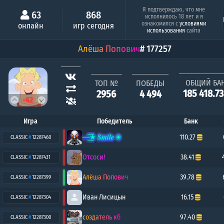
Минимальный шанс
Серия побе
Я подтверждаю, что мне
63
868
исполнилось 18 лет и я
Люся
ознакомился с
условиями
онлайн
игр сегодня
0.28%
1
использования
сайта
Алёша Попович
# 177257
ОБЩИЙ БА
ТОП №
ПОБЕДЫ
185 418.7
2956
4 494
-42
Игра
Победитель
Банк
—͟͞͞★ 𝑺𝒎𝒊𝒍𝒆 ✬
110.27
CLASSIC
#
12287460
Отсоси!
38.41
CLASSIC
#
12287431
Алёша Попович
39.78
CLASSIC
#
12287399
Иван Лисицын
16.15
CLASSIC
#
12287304
создатель кб
97.40
CLASSIC
#
12287300