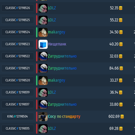
LOLZ
52.35
CLASSIC
#
12198526
LOLZ
55.22
CLASSIC
#
12198525
makargey
34.50
CLASSIC
#
12198524
Нищепанк
40.20
CLASSIC
#
12198523
Zатруднительно
32.03
CLASSIC
#
12198522
Zатруднительно
84.66
CLASSIC
#
12198521
makargey
33.27
CLASSIC
#
12198520
LOLZ
36.14
CLASSIC
#
12198519
Zатруднительно
33.80
CLASSIC
#
12198517
Сосу по стандарту
602.69
KING
#
12198504
LOLZ
69.28
CLASSIC
#
12198515