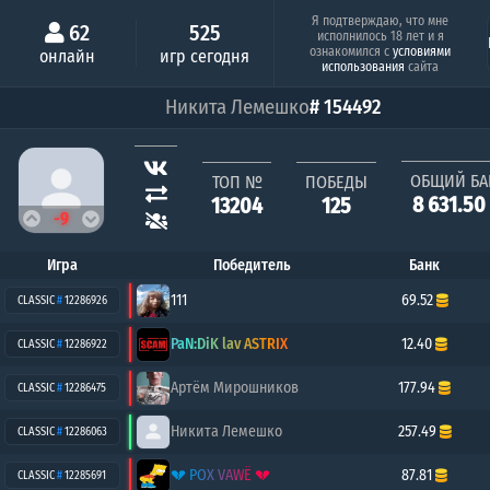
Минимальный шанс
Серия побе
Я подтверждаю, что мне
62
525
исполнилось 18 лет и я
Люся
ознакомился с
условиями
онлайн
игр сегодня
0.28%
1
использования
сайта
Никита Лемешко
# 154492
ОБЩИЙ БА
ТОП №
ПОБЕДЫ
8 631.50
13204
125
-9
Игра
Победитель
Банк
111
69.52
CLASSIC
#
12286926
PaN:DiK lav ASTRIX
12.40
CLASSIC
#
12286922
Артём Мирошников
177.94
CLASSIC
#
12286475
Никита Лемешко
257.49
CLASSIC
#
12286063
💔 POX VAWË 💔
87.81
CLASSIC
#
12285691