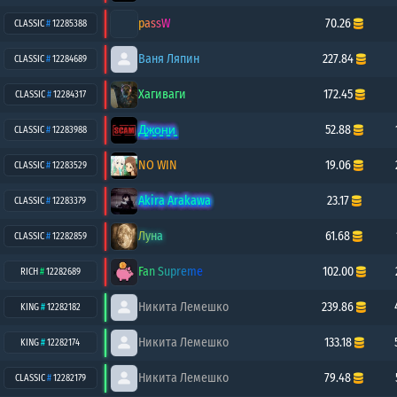
passW
70.26
CLASSIC
#
12285388
Ваня Ляпин
227.84
CLASSIC
#
12284689
Хагиваги
172.45
CLASSIC
#
12284317
Д̳ж̳о̳н̳и̳
52.88
CLASSIC
#
12283988
NO WIN
19.06
CLASSIC
#
12283529
Akira Arakawa
23.17
CLASSIC
#
12283379
Луна
61.68
CLASSIC
#
12282859
Fan Supreme
102.00
RICH
#
12282689
Никита Лемешко
239.86
KING
#
12282182
Никита Лемешко
133.18
KING
#
12282174
Никита Лемешко
79.48
CLASSIC
#
12282179