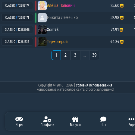
Алёша Попович
25.60
CLASSIC
#
12282177
Никита Лемешко
52.98
CLASSIC
#
12282171
Xom9k
71.91
CLASSIC
#
12282088
Термогерой
44.34
CLASSIC
#
12281836
1
2
3
...
39
Copyright © 2016 - 2026
|
Условия использования
Копирование материалов сайта строго запрещено!
0.00
Игры
0.00
Профиль
19.41
50.00
Бонусы
696.62
Чат
2500.00
Балан
Еще