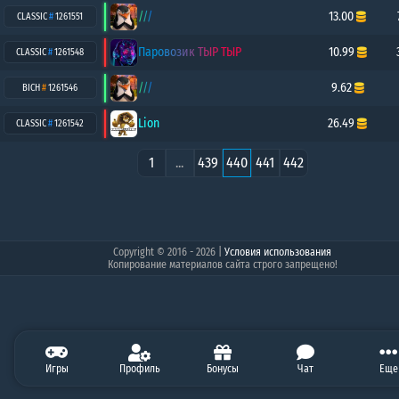
///
13.00
CLASSIC
#
1261551
Паровозик ТЫР ТЫР
10.99
CLASSIC
#
1261548
///
9.62
BICH
#
1261546
Lion
26.49
CLASSIC
#
1261542
1
...
439
440
441
442
Copyright © 2016 - 2026
|
Условия использования
Копирование материалов сайта строго запрещено!
0.00
Игры
0.00
Профиль
10.00
0.00
Бонусы
0.00
Чат
0.00
Балан
Еще