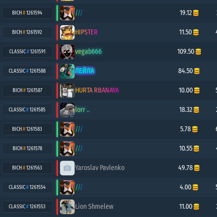
///
19.12
BICH
#
1261594
HIPSTER
11.50
BICH
#
1261592
vegab666
109.50
CLASSIC
#
1261591
ЛЕЙЛА
84.50
CLASSIC
#
1261588
HURTA RBANAYA
10.00
BICH
#
1261587
lorr ..
18.32
CLASSIC
#
1261585
///
5.78
BICH
#
1261583
///
10.55
BICH
#
1261578
Yaroslav Pavlenko
49.78
BICH
#
1261563
///
4.00
CLASSIC
#
1261554
Lion Shmelew
11.00
CLASSIC
#
1261553