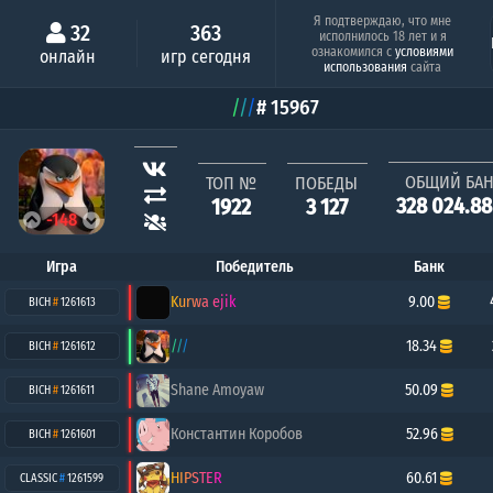
Минимальный шанс
Серия побе
Я подтверждаю, что мне
32
363
исполнилось 18 лет и я
Люся
TGK
ознакомился с
условиями
онлайн
игр сегодня
0.63%
1
использования
сайта
///
# 15967
ОБЩИЙ БА
ТОП №
ПОБЕДЫ
328 024.8
1922
3 127
-148
Игра
Победитель
Банк
Kurwa ejik
9.00
BICH
#
1261613
///
18.34
BICH
#
1261612
Shane Amoyaw
50.09
BICH
#
1261611
Константин Коробов
52.96
BICH
#
1261601
HIPSTER
60.61
CLASSIC
#
1261599