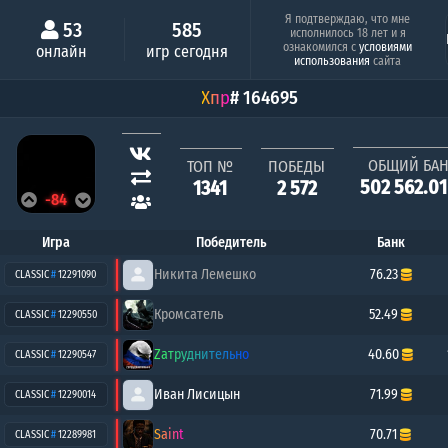
Минимальный шанс
Серия побе
Я подтверждаю, что мне
53
585
исполнилось 18 лет и я
Люся
TGK
ознакомился с
условиями
онлайн
игр сегодня
0.63%
1
использования
сайта
Хпр
# 164695
ОБЩИЙ БА
ТОП №
ПОБЕДЫ
502 562.0
1341
2 572
-84
Игра
Победитель
Банк
Никита Лемешко
76.23
CLASSIC
#
12291090
Кромсатель
52.49
CLASSIC
#
12290550
Zатруднительно
40.60
CLASSIC
#
12290547
Иван Лисицын
71.99
CLASSIC
#
12290014
Saint
70.71
CLASSIC
#
12289981