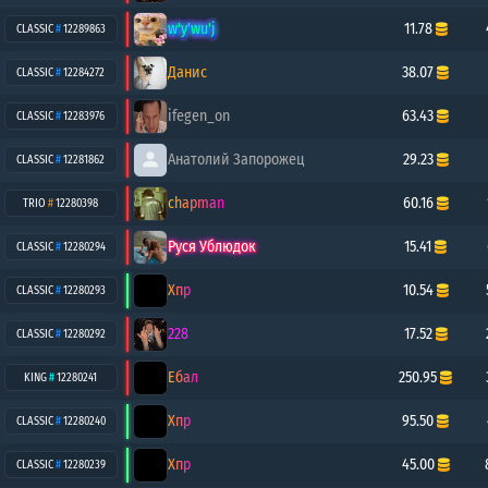
w'y'wu'j
11.78
CLASSIC
#
12289863
Данис
38.07
CLASSIC
#
12284272
ifegen_on
63.43
CLASSIC
#
12283976
Анатолий Запорожец
29.23
CLASSIC
#
12281862
chapman
60.16
TRIO
#
12280398
Руся Ублюдок
15.41
CLASSIC
#
12280294
Хпр
10.54
CLASSIC
#
12280293
228
17.52
CLASSIC
#
12280292
Ебал
250.95
KING
#
12280241
Хпр
95.50
CLASSIC
#
12280240
Хпр
45.00
CLASSIC
#
12280239