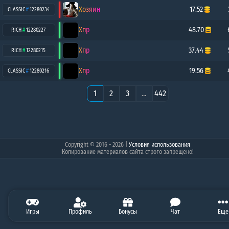
Хозяин
17.52
CLASSIC
#
12280234
Хпр
48.70
RICH
#
12280227
Хпр
37.44
RICH
#
12280215
Хпр
19.56
CLASSIC
#
12280216
1
2
3
...
442
Copyright © 2016 - 2026
|
Условия использования
Копирование материалов сайта строго запрещено!
4.71
Игры
0.00
Профиль
10.00
0.00
Бонусы
0.00
Чат
0.00
Балан
Еще