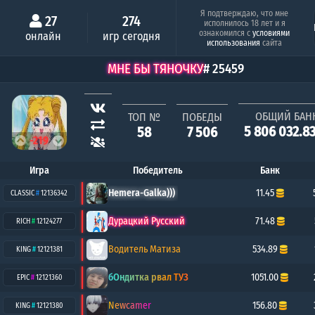
Минимальный шанс
Серия побе
Я подтверждаю, что мне
27
274
исполнилось 18 лет и я
Алёша Попович
ознакомился с
условиями
онлайн
игр сегодня
0.26%
8
использования
сайта
МНЕ БЫ ТЯНОЧКУ
# 25459
ОБЩИЙ БАН
ТОП №
ПОБЕДЫ
5 806 032.8
58
7 506
-219
Игра
Победитель
Банк
Hemera-Galka)))
11.45
CLASSIC
#
12136342
Дурацкий Русский
71.48
RICH
#
12124277
Водитель Матиза
534.89
KING
#
12121381
бОндитка рвал ТУЗ
1051.00
EPIC
#
12121360
Newcamer
156.80
KING
#
12121380