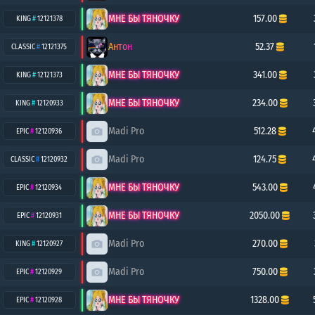
МНЕ БЫ ТЯНОЧКУ
157.00
KING
#
12121378
Антон
52.37
CLASSIC
#
12121375
МНЕ БЫ ТЯНОЧКУ
341.00
KING
#
12121373
МНЕ БЫ ТЯНОЧКУ
234.00
KING
#
12120933
Madi Pro
512.28
EPIC
#
12120936
Madi Pro
124.75
CLASSIC
#
12120932
МНЕ БЫ ТЯНОЧКУ
543.00
EPIC
#
12120934
МНЕ БЫ ТЯНОЧКУ
2050.00
EPIC
#
12120931
Madi Pro
270.00
KING
#
12120927
Madi Pro
750.00
EPIC
#
12120929
МНЕ БЫ ТЯНОЧКУ
1328.00
EPIC
#
12120928