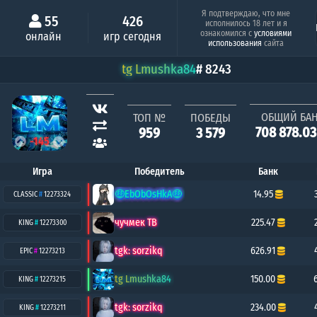
Минимальный шанс
Серия побе
Я подтверждаю, что мне
55
426
исполнилось 18 лет и я
Алёша Попович
ознакомился с
условиями
онлайн
игр сегодня
0.92%
1
использования
сайта
tg Lmushka84
# 8243
ОБЩИЙ БА
ТОП №
ПОБЕДЫ
708 878.0
959
3 579
-145
Игра
Победитель
Банк
🤑EbObOsHkA🤑
14.95
CLASSIC
#
12273324
чучмек ТВ
225.47
KING
#
12273300
tgk: sorzikq
626.91
EPIC
#
12273213
tg Lmushka84
150.00
KING
#
12273215
tgk: sorzikq
234.00
KING
#
12273211