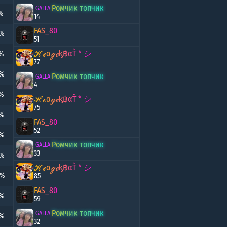
Ромчик топчик
GALLA
%
14
FAS_80
2%
51
ℋℯαℊℯᶄ฿αŤ * シ
3%
77
3%
Ромчик топчик
GALLA
4
8%
ℋℯαℊℯᶄ฿αŤ * シ
75
2%
FAS_80
52
6%
Ромчик топчик
GALLA
33
3%
ℋℯαℊℯᶄ฿αŤ * シ
8%
85
FAS_80
2%
59
Ромчик топчик
GALLA
0%
32