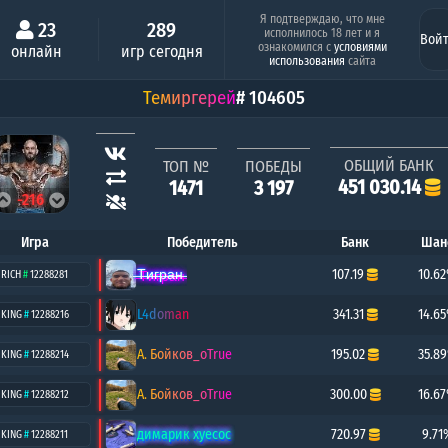
Минимальный шанс
Серия побед под
Я подтверждаю, что мне
23
289
исполнилось 18 лет и я
Вой
Алёша Попович
-1кк
ознакомился с
условиями
онлайн
игр сегодня
0.26%
8 поб
использования
сайта
Темиргерей
# 104605
ОБЩИЙ БАНК
ТОП №
ПОБЕДЫ
451 030.14
1471
3 197
-216
Игра
Победитель
Банк
Шан
̶Т̶и̶г̶р̶а̶н̶
107.19
10.6
RICH
#
12288281
L4doman
341.31
14.6
KING
#
12288216
А. Бойков_oTrue
195.02
35.8
KING
#
12288214
А. Бойков_oTrue
300.00
16.6
KING
#
12288212
димарик хуесос
720.97
9.71
KING
#
12288211