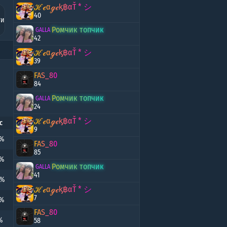
ряд
ℋℯαℊℯᶄ฿αŤ * シ
40
ти
Ромчик топчик
ед
GALLA
42
ℋℯαℊℯᶄ฿αŤ * シ
39
FAS_80
84
Ромчик топчик
GALLA
24
ℋℯαℊℯᶄ฿αŤ * シ
с
9
2%
FAS_80
85
5%
Ромчик топчик
GALLA
41
9%
ℋℯαℊℯᶄ฿αŤ * シ
7
7%
FAS_80
%
58