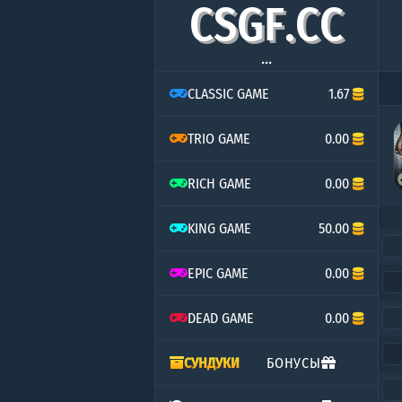
C
S
G
F
.
C
C
...
CLASSIC GAME
1.67
TRIO GAME
0.00
RICH GAME
0.00
KING GAME
50.00
EPIC GAME
0.00
DEAD GAME
0.00
СУНДУКИ
БОНУСЫ