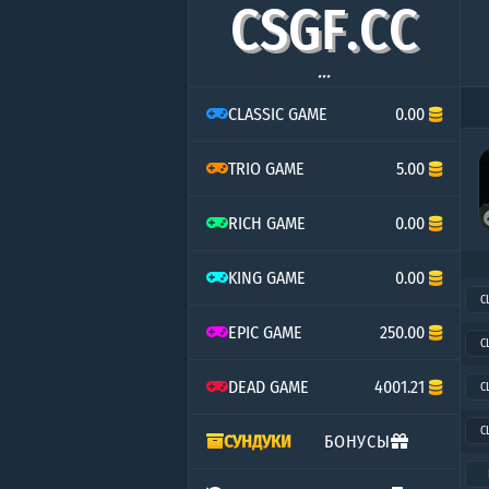
C
S
G
F
.
C
C
...
CLASSIC GAME
0.00
TRIO GAME
5.00
RICH GAME
0.00
KING GAME
0.00
C
EPIC GAME
250.00
C
DEAD GAME
4001.21
C
C
СУНДУКИ
БОНУСЫ