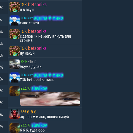
TGK betsoniks
3%
я в ахуи
aqumа ♥️ мико
FEMBOY
%
сикс севен
TGK betsoniks
3%
с депов 1к не могу апнуть для
стрима
5%
TGK betsoniks
ну нахуй
8%
-1кк
KK1-
Акума дурак
8%
aqumа ♥️ мико
FEMBOY
7%
TGK betsoniks, жаль
slavikov
ZZZ777
9%
3%
6 6 6
666
1%
aqumа ♥️ мико, пошел нахуй
slavikov
ZZZ777
2%
6 6 6, туда еоо