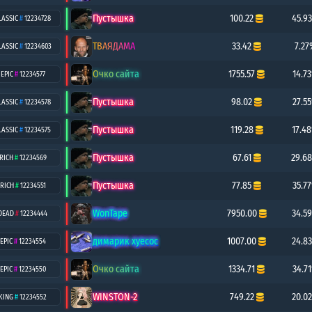
Пустышка
100.22
45.9
LASSIC
#
12234728
ТВАЯДАМА
33.42
7.27
LASSIC
#
12234603
Очко сайта
1755.57
14.7
EPIC
#
12234577
Пустышка
98.02
27.5
LASSIC
#
12234578
Пустышка
119.28
17.4
LASSIC
#
12234575
Пустышка
67.61
29.6
RICH
#
12234569
Пустышка
77.85
35.7
RICH
#
12234551
WonTape
7950.00
34.5
DEAD
#
12234444
димарик хуесос
1007.00
24.8
EPIC
#
12234554
Очко сайта
1334.71
34.7
EPIC
#
12234550
WINSTON-2
749.22
20.0
KING
#
12234552