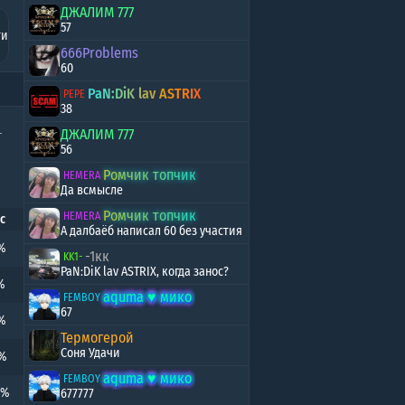
ряд
ДЖАЛИМ 777
57
ти
k
666Problems
еда
60
PaN:DiK lav ASTRIX
PEPE
38
ДЖАЛИМ 777
56
Ромчик топчик
HEMERA
Да всмысле
Ромчик топчик
HEMERA
с
А далбаёб написал 60 без участия
%
-1кк
KK1-
PaN:DiK lav ASTRIX, когда занос?
%
aqumа ♥️ мико
FEMBOY
67
%
Термогерой
Соня Удачи
6%
aqumа ♥️ мико
FEMBOY
8%
677777