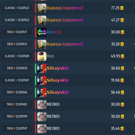
Варвара Сидоренкоĺ
77.25
CLASSIC
#
12287623
Варвара Сидоренкоĺ
47.27
CLASSIC
#
12287622
Алексей
30.00
TRIO
#
12287617
Варвара Сидоренкоĺ
35.28
TRIO
#
12287613
Mon
49.95
CLASSIC
#
12287609
𝗦𝗶𝗯𝗮𝘆𝘀𝗸𝗶𝗲
30.60
TRIO
#
12287610
𝗦𝗶𝗯𝗮𝘆𝘀𝗸𝗶𝗲
19.66
CLASSIC
#
12287607
𝗦𝗶𝗯𝗮𝘆𝘀𝗸𝗶𝗲
56.48
TRIO
#
12287604
МЕЛИО
30.00
TRIO
#
12287603
МЕЛИО
30.00
TRIO
#
12287599
МЕЛИО
35.46
TRIO
#
12287597