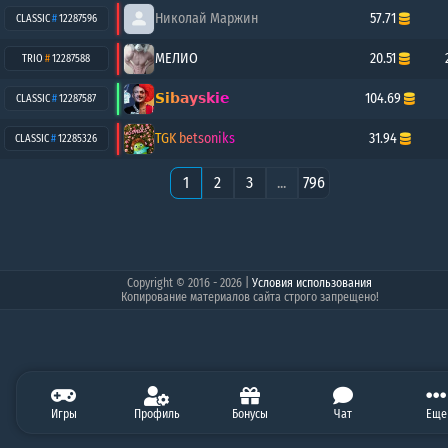
Николай Маржин
57.71
CLASSIC
#
12287596
МЕЛИО
20.51
TRIO
#
12287588
𝗦𝗶𝗯𝗮𝘆𝘀𝗸𝗶𝗲
104.69
CLASSIC
#
12287587
TGK betsoniks
31.94
CLASSIC
#
12285326
1
2
3
...
796
Copyright © 2016 - 2026
|
Условия использования
Копирование материалов сайта строго запрещено!
3.64
Игры
0.00
Профиль
0.00
50.00
Бонусы
0.00
Чат
0.00
Балан
Еще