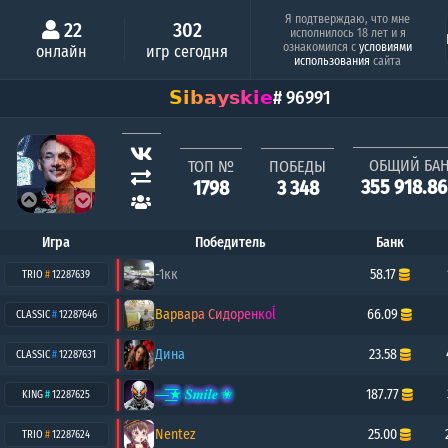
Минимальный шанс
Серия побе
Я подтверждаю, что мне
22
302
исполнилось 18 лет и я
Алёша Попович
ознакомился с
условиями
онлайн
игр сегодня
0.26%
8
использования
сайта
𝗦𝗶𝗯𝗮𝘆𝘀𝗸𝗶𝗲
# 96991
ОБЩИЙ БА
ТОП №
ПОБЕДЫ
355 918.8
1798
3 348
-715
Игра
Победитель
Банк
-1кк
58.17
TRIO
#
12287639
Варвара Сидоренкоĺ
66.09
CLASSIC
#
12287646
Дина
23.58
CLASSIC
#
12287631
—͟͞͞★ 𝑺𝒎𝒊𝒍𝒆 ✬
187.77
KING
#
12287625
Nentez
25.00
TRIO
#
12287624